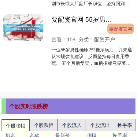
副市长或大厂副厂长职位，坚持回到西
北国棉一厂继续当工人。没想到刚回到
陕西咸阳的当晚，得....
要配资官网 55岁男子查出糖尿病，天天吃香蕉，5个月后复诊，医生：你干了啥
要配资官网
查看：
156
分类：
配资开户
一位55岁男性确诊2型糖尿病后，并未遵
从常规饮食建议，反而坚持每日食用香
蕉。 五个月后复查，血糖指标竟显著改
善。这看似违背常识的现象，背后隐藏
着对糖尿病饮食管理....
个股实时涨跌榜
个股跌幅
个股流入
个股流出
换手率
个股涨幅
排名
名称
最新价
涨幅
换手率