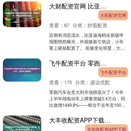
SUV，车....
大财配资官网 比亚迪海鸥全新版申报：外观更犀利，关键还能选激光雷达！
大彩配资官网
查看：
87
分类：
炒股配资
近期有消息流出，比亚迪海鸥全新版申
报图悄然曝光，外观焕新引热议，小车
要上硬核配置了。 前脸变化明显，大灯
组更加狭长犀利，下方进气口造型运
动，整体攻击性提升不少。....
飞牛配资平台 零跑汽车意大利上半年销量暴涨1448.8%，纯电市占率登顶
飞牛配资平台
查看：
175
分类：
盛达优配
零跑汽车在意大利市场彻底火了！今年
上半年纯电动车上牌量突破2.4万台，同
比激增1448.8%——相当于去年卖100台
今年狂卖1500多台，这增速简直像坐上
了火箭....
大丰收配资APP下载 玛莎拉蒂设计总监巴斯：屏幕不是汽车的主角
大丰收配资APP下载