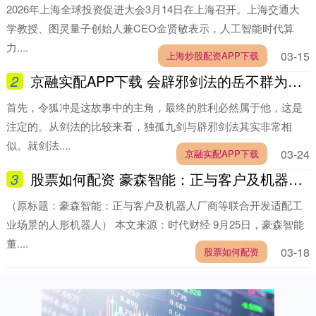
2026年上海全球投资促进大会3月14日在上海召开。上海交通大
学教授、图灵量子创始人兼CEO金贤敏表示，人工智能时代算
力....
03-15
上海炒股配资APP下载
2
京融实配APP下载 会辟邪剑法的岳不群为何打不赢令狐冲
首先，令狐冲是这故事中的主角，最终的胜利必然属于他，这是
注定的。从剑法的比较来看，独孤九剑与辟邪剑法其实非常相
似。就剑法....
03-24
京融实配APP下载
3
股票如何配资 豪森智能：正与客户及机器人厂商等联合开发适配工业场景的人形机器人
（原标题：豪森智能：正与客户及机器人厂商等联合开发适配工
业场景的人形机器人） 本文来源：时代财经 9月25日，豪森智能
董....
03-18
股票如何配资