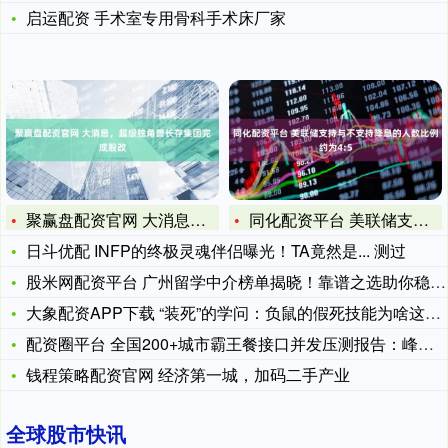
启运配资 手术室专用骨科手术床厂家
聚赢盘配资官网 大消息，超级独角兽长存集团完成股改
同化配资平台 美联储支持与不支持降息的人数比例约为4:5
日斗优配 INFP的终极灵魂伴侣曝光！TA竟然是... 测过
股米网配资平台 广州留学中介榜单揭晓！靠谱之选助你稳踏海外征
大象配资APP下载 “装死”的学问：负鼠的假死技能为啥这么厉
配资圈平台 全国200+城市霸王餐接口并发压测报告：峰值QP
钱程策略配资官网 经济第一城，加码二手产业
全球股市快讯