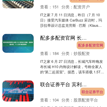
查看：
151
分类：
配资开户
IT之家 7 月 11 日消息，昨日（7 月 10
日）接受汽车媒体 CarBuzz 采访时，玛
莎拉蒂设计总监克劳斯 · 巴斯（Klaus
Busse）表示，屏....
配多多配资官网 长城 H10 内饰设计详解：配备智能冰箱、17.3 英寸吸顶屏等
配多多配资官网
查看：
184
分类：
炒股配资
IT之家 6 月 27 日消息，长城汽车昨晚发
布长城 H10 内饰设计解读，号称全家人
的“第二起居室”。据悉，该车搭载 1.5T
插电混动系统。 IT之家从官方....
联合证券平台 宾利首款纯电 SUV 更多细节曝光，配备保时捷卡宴同款“曲面屏”
联合证券平台
查看：
104
分类：
股票配资平台