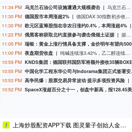
11:34 PM
乌克兰石油公司设施遭遇大规模袭击
乌克兰石油天然气公司7日说，该公司旗下乌克兰石油公司遭遇了近几个月来最大规模的袭击。乌克兰石油天然气公司在官网发布消息说，俄方过去一晚袭击了乌克兰石油公司7处石油和天然气生产设施，导致公司关键生产设备受损、油气产量大幅下降。袭击未造成人员伤亡。（新华社）
11:30 PM
德国股市本周涨超2%
德国DAX 30指数初步收涨0.87%，报26368.48点，本周累计上涨大约2.8%。法国股指初步收涨0.38%，意大利股指初步收涨0.11%、银行指数跌0.17%，英国股指初步收涨0.44%。
11:30 PM
欧元区蓝筹股指在非农日涨约0.4%，本周涨超4%
11:22 PM
俄黑客称获取北约直接参与袭击俄领土证据
据俄罗斯方面7日消息，有匿名俄罗斯黑客称，已获取北约直接参与袭击俄领土的书面证据。相关内容涉及乌克兰武装部队2026年7月袭击俄列宁格勒州和加里宁格勒州石油码头的事件。该匿名黑客透露，其获取的书面证据显示，受雇于北约情报部门的专家巴特·德瓦赫特向乌克兰国家安全局提供了列宁格勒州和加里宁格勒州石油码头以及俄罗斯天然气工业股份公司一艘液化天然气运输船的坐标情报。（央视新闻）
11:05 PM
11:00 PM
夜盘期货收盘
纯碱连续涨3.42%，乙二醇连续涨2.01%，焦煤连续涨1.71%，玻璃连续涨1.47%，苯乙烯连续涨1.20%。
10:59 PM
10:55 PM
中国化学工程东华公司
10:53 PM
高争民爆：股票交易异常波动 提示多项投资风险
10:52 PM
1
上海炒股配资APP下载 图灵量子创始人金贤敏：量子计算有利于彻底突破算力瓶颈