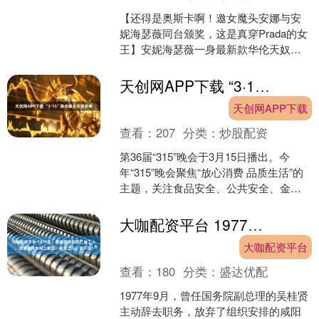
【还得是奥斯卡啊！邀女魔头安娜与安
妮海瑟薇同台颁奖，这是真穿Prada的女
王】安妮海瑟薇一身最新款华伦天奴的
高定，安娜一身迪奥印花西装，一上来
安妮海瑟薇化身电影....
天创网APP下载 “3·15”晚会曝光完整名单
天创网APP下载
查看：
207
分类：
炒股配资
第36届“315”晚会于3月15日播出。今
年“315”晚会聚焦“放心消费 品质生活”的
主题，关注食品安全、公共安全、金融
安全、广告市场等领域侵害消费者权益
的违法....
大咖配资平台 1977年，吴桂贤辞职回厂当工人，当晚直奔车间上夜班：我是工人，能干活！
大咖配资平台
查看：
180
分类：
盛达优配
1977年9月，曾任国务院副总理的吴桂贤
主动辞去职务，放弃了组织安排的咸阳