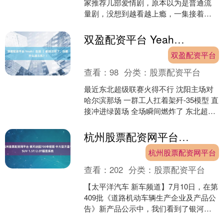
家推荐几部爱情剧，原本以为是普通流
量剧，没想到越看越上瘾，一集接着一
集，根本停不下来！ 有些剧就是这样，
起初你可能觉得“不过是....
双盈配资平台 Yeah！生活 ｜ 都到沈阳了，你要什么战斗机？！
双盈配资平台
查看：
98
分类：
股票配资平台
最近东北超级联赛火得不行 沈阳主场对
哈尔滨那场 一群工人扛着架歼-35模型 直
接冲进绿茵场 全场瞬间燃炸了 东北超赛
场上的歼-35模型。 你要问为啥上个战
机？ ....
杭州股票配资网平台 银河战舰700申报图 中大型方盒子SUV 1.5T/2.0T插混系统
杭州股票配资网平台
查看：
202
分类：
股票配资平台
【太平洋汽车 新车频道】7月10日，在第
409批《道路机动车辆生产企业及产品公
告》新产品公示中，我们看到了银河战
舰700申报信息，新车定位中大型方盒子