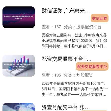
可不是靠蛮力，而是新能源硬派越野技
术的降维打击——四....
财信证券 广东惠来遭暴雨 多艘船被冲走 红色预警持续生效
财信证券
查看：
167
分类：
股票配资平台
受强对流云团影响，过去3小时内惠来县
惠城镇累积雨量已超过100毫米。预计强
降雨将持续，惠来县气象台于6月14日05
时15分将惠城镇的暴雨橙色预警信号升
级为红色。....
配资交易股票平台 “糖丸爷爷”诞辰100周年 一生一事，糖丸济世
配资交易股票平台
查看：
195
分类：
炒股配资
2026年是病毒学家顾方舟诞辰100周年。
6月14日，国家图书馆举办了一场名为“一
生一事，糖丸济世——‘人民科学家’顾方
舟记忆分享会”的活动，并发布了馆藏的
顾方....
资壹号配资平台 张雪机车第二回合获第8名 法国车手稳定发挥