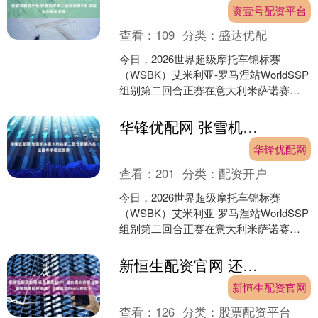
资壹号配资平台
查看：
109
分类：
盛达优配
今日，2026世界超级摩托车锦标赛
（WSBK）艾米利亚-罗马涅站WorldSSP
组别第二回合正赛在意大利米萨诺赛道
举行。中国摩托车制造商“张雪机车”的法
国车手瓦....
华锋优配网 张雪机车意大利站第二回合获第八名 法国车手稳定发挥
华锋优配网
查看：
201
分类：
配资开户
今日，2026世界超级摩托车锦标赛
（WSBK）艾米利亚-罗马涅站WorldSSP
组别第二回合正赛在意大利米萨诺赛道
举行。中国摩托车制造商“张雪机车”的法
国车手瓦....
新恒生配资官网 还得是奥斯卡！邀女魔头安娜与安妮海瑟薇同台颁奖，这是真穿Prada的女王
新恒生配资官网
查看：
126
分类：
股票配资平台