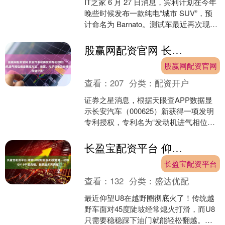
IT之家 6 月 27 日消息，宾利计划在今年
晚些时候发布一款纯电“城市 SUV”，预
计命名为 Barnato。测试车最近再次现身
纽博格林附近，外媒 Carsc....
股赢网配资官网 长安汽车获得发明专利授权：“发动机进气相位偏差确定方法、装置、电子设备及存储介质”
股赢网配资官网
查看：
207
分类：
配资开户
证券之星消息，根据天眼查APP数据显
示长安汽车（000625）新获得一项发明
专利授权，专利名为“发动机进气相位偏
差确定方法、装置、电子设备及存储介
质”，专利申请....
长盈宝配资平台 仰望U8轻松征服45度陡坡，红旗G919申报亮相，新款技术再突破
长盈宝配资平台
查看：
132
分类：
盛达优配
最近仰望U8在越野圈彻底火了！传统越
野车面对45度陡坡经常熄火打滑，而U8
只需要稳稳踩下油门就能轻松翻越。这