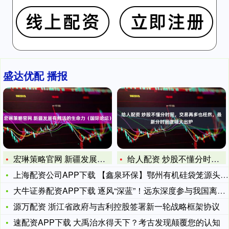
盛达优配 播报
宏琳策略官网 新疆发展有鲜活的生命力（国际论坛）
给人配资 炒股不懂分时图，交易再多也枉然，最新分时图逻辑大出
上海配资公司APP下载 【鑫泉环保】鄂州有机硅袋笼源头厂家
大牛证券配资APP下载 逐风“深蓝”！远东深度参与我国离岸最
源万配资 浙江省政府与吉利控股签署新一轮战略框架协议
速配资APP下载 大禹治水得天下？考古发现颠覆您的认知