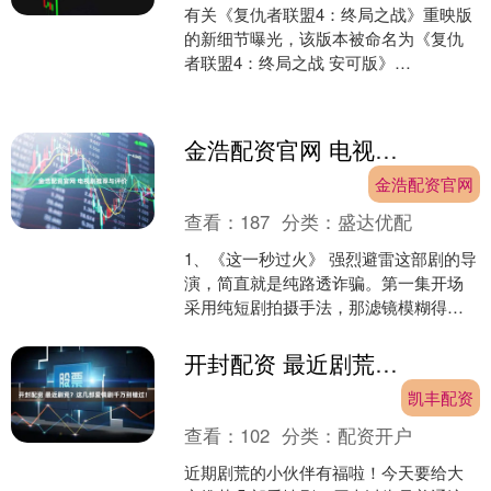
有关《复仇者联盟4：终局之战》重映版
的新细节曝光，该版本被命名为《复仇
者联盟4：终局之战 安可版》
（《Avengers: Endgame Encore》）。
据内....
金浩配资官网 电视剧推荐与评价
金浩配资官网
查看：
187
分类：
盛达优配
1、《这一秒过火》 强烈避雷这部剧的导
演，简直就是纯路透诈骗。第一集开场
采用纯短剧拍摄手法，那滤镜模糊得我
还以为屏幕没擦干净。男女主回忆分别
的那段，我实在搞不懂....
开封配资 最近剧荒？这几部爱情剧千万别错过！
凯丰配资
查看：
102
分类：
配资开户
近期剧荒的小伙伴有福啦！今天要给大